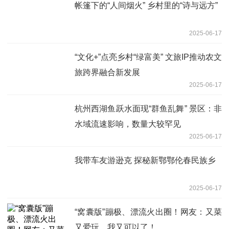
帐篷下的“人间烟火” 乡村里的“诗与远方”
2025-06-17
“文化+”点亮乡村“绿富美” 文旅IP推动农文
旅跨界融合新发展
2025-06-17
杭州西湖鱼跃水面现“群鱼乱舞” 景区：非
水域流速影响，数量大较罕见
2025-06-17
我带车友游逊克 探秘新鄂鄂伦春民族乡
2025-06-17
“窝囊版”蹦极、漂流火出圈！网友：又菜
又爱玩，我又可以了！