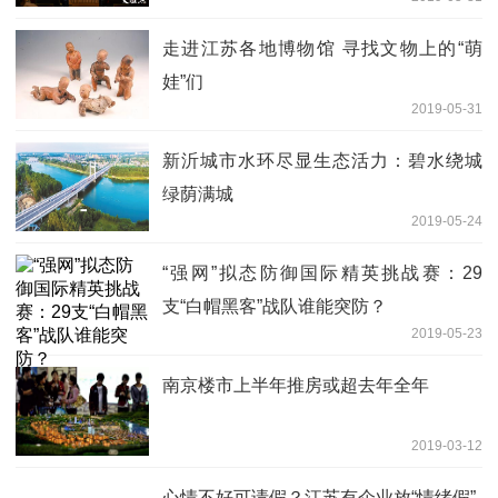
走进江苏各地博物馆 寻找文物上的“萌
娃”们
2019-05-31
新沂城市水环尽显生态活力：碧水绕城
绿荫满城
2019-05-24
“强网”拟态防御国际精英挑战赛：29
支“白帽黑客”战队谁能突防？
2019-05-23
南京楼市上半年推房或超去年全年
2019-03-12
心情不好可请假？江苏有企业放“情绪假”